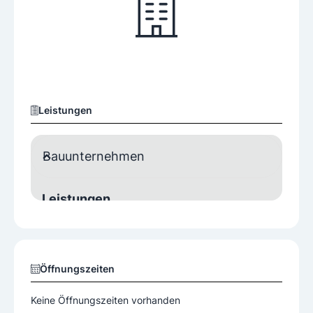
Leistungen
Bauunternehmen
Leistungen
Hochbau
Betonsanierungen INJEKTIONEN Beschichtungen
Öffnungszeiten
Hochbau und Sanierung
Gebäudesanierungen
Keine Öffnungszeiten vorhanden