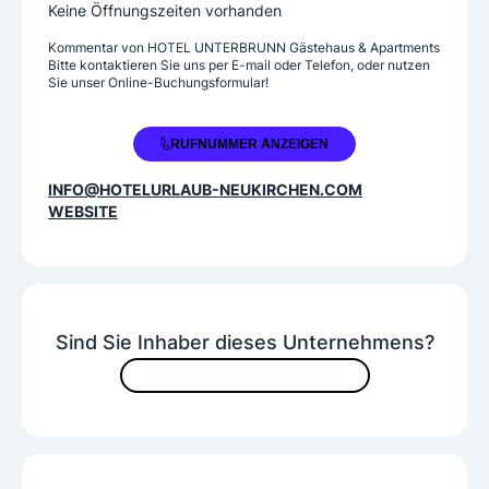
Mehrbettzimmer
Keine Öffnungszeiten vorhanden
Kommentar von
HOTEL UNTERBRUNN Gästehaus & Apartments
Verpflegung
Bitte kontaktieren Sie uns per E-mail oder Telefon, oder nutzen
Sie unser Online-Buchungsformular!
Frühstück
Halbpension
Vollpension
+43 6565 62260
RUFNUMMER ANZEIGEN
INFO@HOTELURLAUB-NEUKIRCHEN.COM
WEBSITE
Sind Sie Inhaber dieses Unternehmens?
JETZT INHALTE VERBESSERN