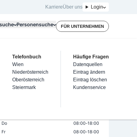
Karriere
Über uns
Login
suche
Personensuche
FÜR UNTERNEHMEN
Top Branchen
Kategorien
Telefonbuch
Mein Firmeneintrag
Für Unternehmer
Häufige Fragen
lektriker
Friseur
Wien
Eintrag hinzufügen
Terminbuchung
Datenquellen
HERHANDWERK GmbH
nstallateure
Nägel
Niederösterreich
Eintrag beanspruchen
Kostenlose Beratung
Eintrag ändern
Maler & Lackierer
Haarentfernung
Oberösterreich
Eintrag verwalten
Eintrag löschen
Öffnungszeiten
Branchen A-Z
Make-Up
Steiermark
Eintrag bewerben
Kundenservice
Alle
Mo
08:00
-
18:00
Di
08:00
-
18:00
Mi
08:00
-
18:00
Do
08:00
-
18:00
Fr
08:00
-
18:00