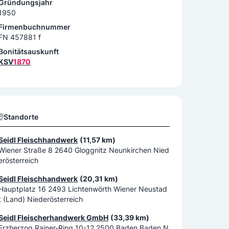
Gründungsjahr
1950
Firmenbuchnummer
FN 457881 f
Bonitätsauskunft
KSV
1870
Standorte
Seidl Fleischhandwerk
(11,57 km)
Wiener Straße 8 2640 Gloggnitz Neunkirchen Nied
erösterreich
Seidl Fleischhandwerk
(20,31 km)
Hauptplatz 16 2493 Lichtenwörth Wiener Neustad
t (Land) Niederösterreich
Seidl Fleischerhandwerk GmbH
(33,39 km)
Erzherzog Rainer-Ring 10-12 2500 Baden Baden N