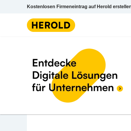
Kostenlosen Firmeneintrag auf Herold erstelle
Fleischhauereien
Ni
BEWERTUNG ABGEBEN
SEIDL FLEISCHERHA
Rohrbacherstraße 54 2620 Neunkirchen Neu
Fleischhauereien