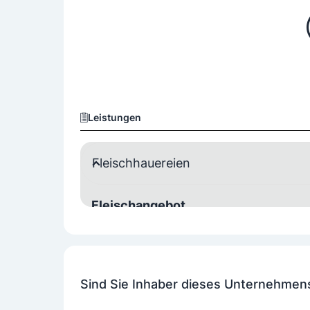
Leistungen
Fleischhauereien
Fleischangebot
Rindfleisch
Schweinefleisch
Weitere Fleischwaren
Sind Sie Inhaber dieses Unternehmen
Leberkäse
Sülzen