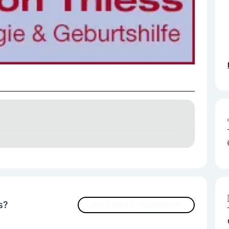
s?
JETZT INHALTE VERBESSERN