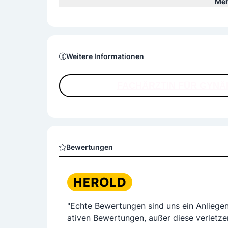
- Konzeptionsberatung/Verhütung,
Meh
- Abklärung von Erkrankungen im Genitalbereich,
- Behandlung von Blutungsunregelmäßigkeiten, 
Infektionen,
- Abklärung von urogynäkologischen Erkrankungen (Gebärmuttersenkung, Harnverlust) einschließlich Ur
namik (genauere, schmerzlose Abklärung von Belas
Weitere Informationen
nfüllung über einen dünnen Spezialkatheter im KH
- Nachsorge bei Krebserkrankungen
FACHÄRZTIN FÜR GYNÄ
Bewertungen
"Echte Bewertungen sind uns ein Anliege
ativen Bewertungen, außer diese verletze