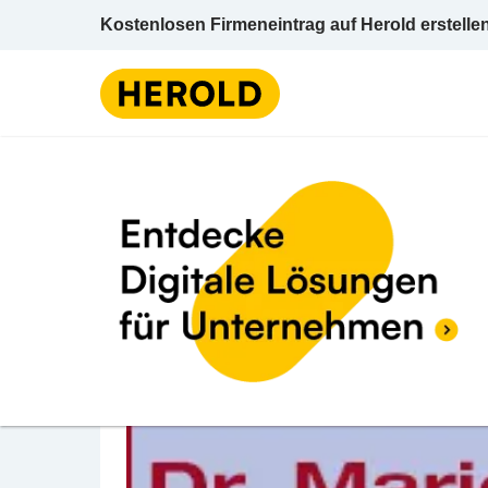
Kostenlosen Firmeneintrag auf Herold erstelle
Arzt / Facharzt f Frauenhei
BEWERTUNG ABGEBEN
Dr. Marion Thiess
Teichgasse 1a 7100 Neusiedl am See Neusi
Arzt / Facharzt f Frauenheilkunde u Geburts