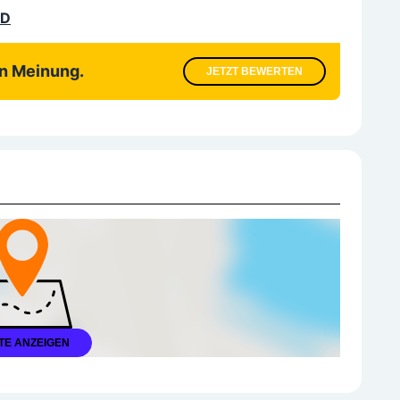
LD
en Meinung.
JETZT BEWERTEN
TE ANZEIGEN