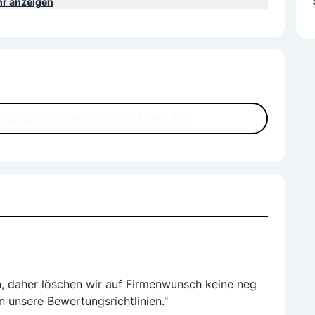
r anzeigen
Wechselbeschwerden
ody
tungsinkontinez(= Stress) Dranginkontinenz mittels Blase
 Oberpullendorf)
KOLOGIE UND GEBURTSHILFE
n, daher löschen wir auf Firmenwunsch keine neg
n unsere Bewertungsrichtlinien."