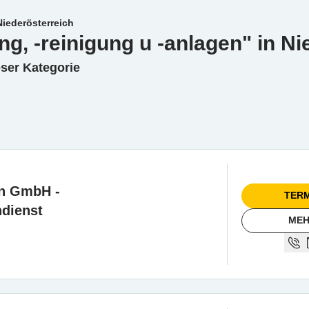
Niederösterreich
g, -reinigung u -anlagen" in Ni
eser Kategorie
nn GmbH -
TERM
dienst
MEH