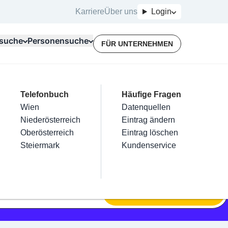
Karriere
Über uns
Login
suche
Personensuche
FÜR UNTERNEHMEN
Top Branchen
Kategorien
Telefonbuch
Mein Firmeneintrag
Für Unternehmer
Häufige Fragen
lektriker
Friseur
Wien
Eintrag hinzufügen
Terminbuchung
Datenquellen
nstallateure
Nägel
Niederösterreich
Eintrag beanspruchen
Kostenlose Beratung
Eintrag ändern
Maler & Lackierer
Haarentfernung
Oberösterreich
Eintrag verwalten
Eintrag löschen
Branchen A-Z
Make-Up
Steiermark
Eintrag bewerben
Kundenservice
Alle
SUCHEN