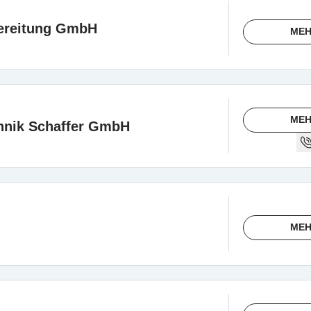
ereitung GmbH
MEH
MEH
nik Schaffer GmbH
MEH