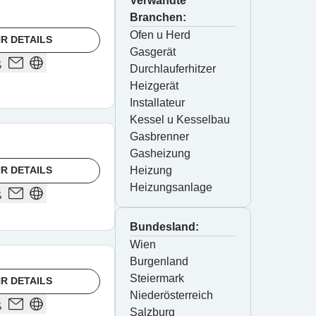
Verwandte
Branchen:
Ofen u Herd
R DETAILS
Gasgerät
Durchlauferhitzer
Heizgerät
Installateur
Kessel u Kesselbau
Gasbrenner
Gasheizung
R DETAILS
Heizung
Heizungsanlage
Bundesland:
Wien
Burgenland
Steiermark
R DETAILS
Niederösterreich
Salzburg