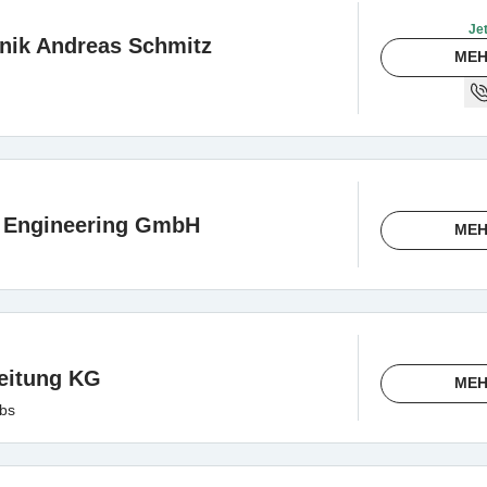
Jet
nik Andreas Schmitz
MEH
 Engineering GmbH
MEH
eitung KG
MEH
bs