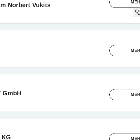
MEH
m Norbert Vukits
MEH
V GmbH
MEH
n KG
MEH