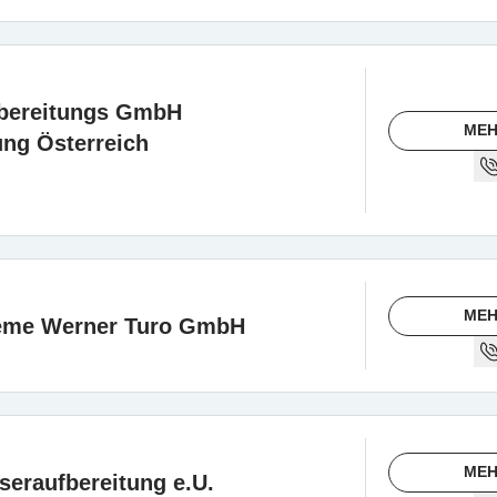
bereitungs GmbH
MEH
ng Österreich
MEH
teme Werner Turo GmbH
MEH
eraufbereitung e.U.