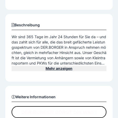
Beschreibung
Wir sind 365 Tage im Jahr 24 Stunden für Sie da – und
das zahlt sich für alle, die das breit gefächerte Leistun
gsspektrum von DER.BORGER in Anspruch nehmen mö
chten, gleich in mehrfacher Hinsicht aus. Unser Geschä
ft ist die Vermietung von Anhängern sowie von Kleintra
nsportern und PKWs für die unterschiedlichsten Einsat
zbereiche. Dass wir Ihnen ganz nach unserem Motto „L
Mehr anzeigen
eihweise Spitzenpreise“ zusätzlich sämtliche Vorteile ei
nes besonders günstigen Preis-Leistungs-Verhältnisse
s bieten, versteht sich da schon fast von selbst.
Weitere Informationen
DER.BORGER BORGT DIR WAS !