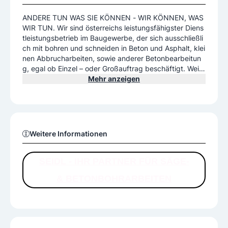
ANDERE TUN WAS SIE KÖNNEN - WIR KÖNNEN, WAS
WIR TUN. Wir sind österreichs leistungsfähigster Diens
tleistungsbetrieb im Baugewerbe, der sich ausschließli
ch mit bohren und schneiden in Beton und Asphalt, klei
nen Abbrucharbeiten, sowie anderer Betonbearbeitun
g, egal ob Einzel – oder Großauftrag beschäftigt. Weite
rs entwickeln wir Betonbearbeitungssysteme für spezi
Mehr anzeigen
elle Rückbauarbeiten. Wir garantieren, dass wir in drin
genden Fällen innerhalb von 24 Stunden auf der Baust
elle sind und die Arbeiten wunschgemäß erledigen ode
r bereits damit fertig sind. Wir sind ein nach modernen
Grundsätzen geführtes Unternehmen mit einem sachb
Weitere Informationen
ezogenen, kooperativen und menschlichen Führungsst
il. Unser Bestreben ist es saubere, genaue, fach- u. sic
herheitsgerechte Arbeit zu leisten. Um dies zu gewährl
SEIDL - IHR PARTNER FÜR SÄGE-
eisten wird auf eine hohe Leistungsbereitschaft u. Arbe
& BETONBOHRARBEITEN
itsmoral, der Schaffung eines guten Arbeitsklimas und
sozialer Sicherheit sowie permanenter Weiterbildung g
eachtet. Jeder einzelne Mitarbeiter wird motiviert und
seinen Fähigkeiten entsprechend eingesetzt, um gleic
hzeitig ein Repräsentant unseres Unternehmens zu sei