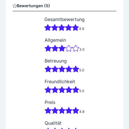
n. Den Kunden bedienen wir kompetent und ehrlich un
Bewertungen (5)
d bieten ein gerechtes Preis- Leistungsverhältnis an. J
ede ausgeführte Leistung soll als Referenz für weitere
Gesamtbewertung
dienen.
4.9
Allgemein
3.0
Betreuung
5.0
Freundlichkeit
5.0
Preis
4.8
Qualität