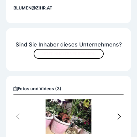
Sorten
BLUMEN@ZIHR.AT
Gerbera
Hyazinthen
Kakteen
Lilien
Nelken
Orchideen
Rosen
Seidenblumen
Stauden
Tulpen
Zwiebelpflanzen
Sind Sie Inhaber dieses Unternehmens?
JETZT INHALTE VERBESSERN
Fotos und Videos (3)