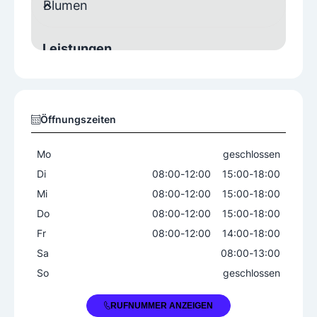
Blumen
Leistungen
Dekorationen
Spezialisierung
Öffnungszeiten
Festtagsfloristik
Hochzeitsfloristik
Trauerfloristik
Mo
geschlossen
Di
08:00
-
12:00
15:00
-
18:00
Produkte
Mi
08:00
-
12:00
15:00
-
18:00
Balkon- und Terrassenpflanzen
Do
08:00
-
12:00
15:00
-
18:00
Blumenkränze
Blumensträuße
Fr
08:00
-
12:00
14:00
-
18:00
Blumentöpfe
Gartenblumen
Sa
08:00
-
13:00
Saisonblumen
Topfpflanzen
Vasen
So
geschlossen
Zimmerpflanzen
+43 664 2305216
RUFNUMMER ANZEIGEN