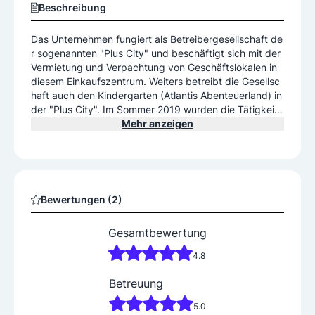
Beschreibung
Das Unternehmen fungiert als Betreibergesellschaft de
r sogenannten "Plus City" und beschäftigt sich mit der
Vermietung und Verpachtung von Geschäftslokalen in
diesem Einkaufszentrum. Weiters betreibt die Gesellsc
haft auch den Kindergarten (Atlantis Abenteuerland) in
der "Plus City". Im Sommer 2019 wurden die Tätigkeite
n der Firmen Plus-City Beteiligungserwerbs GmbH (FN
Mehr anzeigen
504004 h) und PLUS-KAUF Warenhandels-gesellschaf
t m.b.H. (FN 79366 s) und Plus-City Betriebsgesellsch
aft m.b.H. & Co. KG. (FN 25113 g) zur Weiterführung ü
bernommen.
Bewertungen (2)
Gesamtbewertung
4.8
Betreuung
5.0