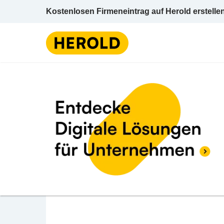
Kostenlosen Firmeneintrag auf Herold erstelle
Jugendliche (Teenager
BEWERTUNG ABGEBEN
Moja Mobile Jugendar
Leonhardiberggasse 1 2380 Perchtoldsdorf
Jugendliche (Teenager) / Beratung