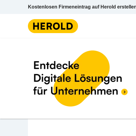
Kostenlosen Firmeneintrag auf Herold erstelle
Yachtcharter
Niederös
BEWERTUNG ABGEBEN
YACHTMISSION Stefa
Scharndorferweg 5/1 2404 Petronell-Carnun
Yachtcharter