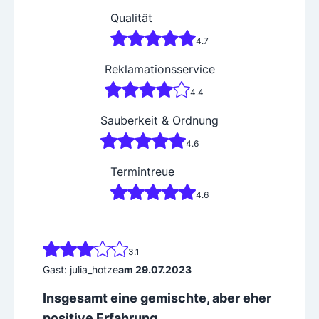
Qualität
4.7
Reklamationsservice
4.4
Sauberkeit & Ordnung
4.6
Termintreue
4.6
3.1
Gast: julia_hotze
am 29.07.2023
Insgesamt eine gemischte, aber eher
positive Erfahrung.