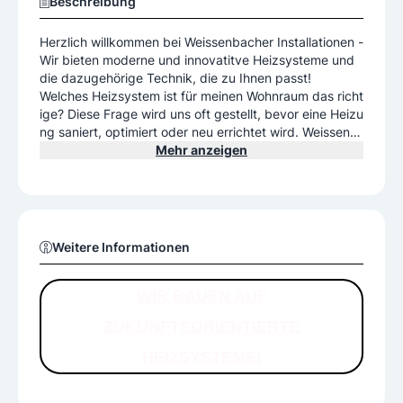
Beschreibung
Herzlich willkommen bei Weissenbacher Installationen -
Wir bieten moderne und innovatitve Heizsysteme und
die dazugehörige Technik, die zu Ihnen passt!
Welches Heizsystem ist für meinen Wohnraum das richt
ige? Diese Frage wird uns oft gestellt, bevor eine Heizu
ng saniert, optimiert oder neu errichtet wird. Weissenb
acher Installationen berät Sie über Vor- und Nachteile j
Mehr anzeigen
edes einzelnen Systems und hilft Ihnen bei der endgült
igen Auswahl. Wir installieren
Solarthermienanlagen sowie Wärmepumpen genau und
zuverlässig. Auch umweltfreundliche Pelletheizungen
werden von Weissenbacher Installationen umgesetzt.
Weitere Informationen
Außerdem gibt es die Möglichkeit regenerative Anlage
n mit herkömmlichen Heizsystemen zu kombinieren. Wi
r beraten Sie gerne, welche Optionen für Sie in Frage k
WIR BAUEN AUF
ommen.
ZUKUNFTSORIENTIERTE
HEIZSYSTEME!