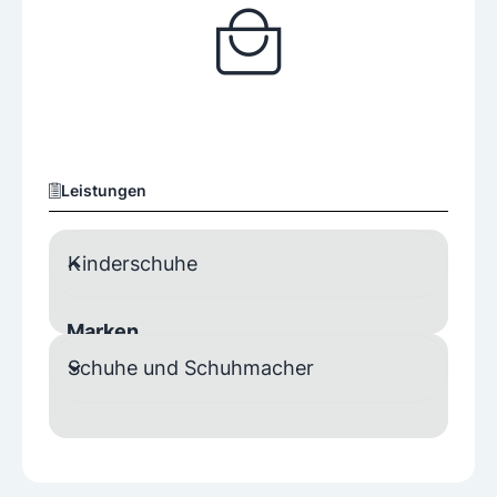
Leistungen
Kinderschuhe
Marken
Schuhe und Schuhmacher
Superfit
Bobux
Hausschuhe
Pantoffel
Sandalen
Stiefel