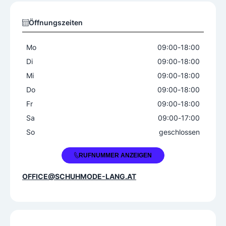
Superfit
Öffnungszeiten
Babys (0-2 Jahre)
Ballerinas
Mo
09:00
-
18:00
Halbschuhe
Hausschuhe
Di
09:00
-
18:00
Kids (2-9 Jahre)
Pantoffel
Sandalen
Mi
09:00
-
18:00
Stiefel
Teens (9-16 Jahre)
Do
09:00
-
18:00
Fr
09:00
-
18:00
Sa
09:00
-
17:00
So
geschlossen
+43 7489 30130
RUFNUMMER ANZEIGEN
OFFICE@SCHUHMODE-LANG.AT