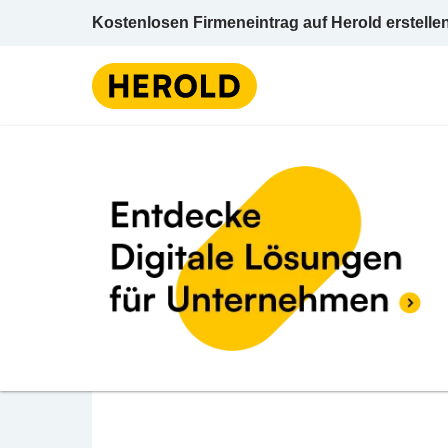
Kostenlosen Firmeneintrag auf Herold erstelle
Sand u Schotter
Niederöste
BEWERTUNG ABGEBEN
Hengl Bau GmbH - Wer
Unterpfaffendorf 26 2094 Raabs an der Th
Sand u Schotter