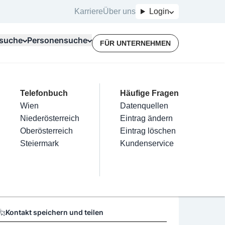
Karriere
Über uns
Login
suche
Personensuche
FÜR UNTERNEHMEN
Top Branchen
Kategorien
Telefonbuch
Mein Firmeneintrag
Für Unternehmer
Häufige Fragen
lektriker
Friseur
Wien
Eintrag hinzufügen
Terminbuchung
Datenquellen
lav
nstallateure
Nägel
Niederösterreich
Eintrag beanspruchen
Kostenlose Beratung
Eintrag ändern
Maler & Lackierer
Haarentfernung
Oberösterreich
Eintrag verwalten
Eintrag löschen
Öffnungszeiten
Branchen A-Z
Make-Up
Steiermark
Eintrag bewerben
Kundenservice
Alle
Keine Öffnungszeiten vorhanden
Kontakt speichern und teilen