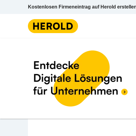
Kostenlosen Firmeneintrag auf Herold erstelle
So
BEWERTUNG ABGEBEN
Sucic Miroslav
Esterhazygasse 6 7321 Raiding Oberpullen
Solaranlagen