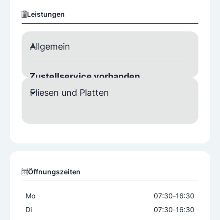
Leistungen
Allgemein
Zustellservice vorhanden
Fliesen und Platten
Ja
Öffnungszeiten
Mo
07:30
-
16:30
Di
07:30
-
16:30