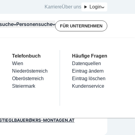
Karriere
Über uns
Login
suche
Personensuche
FÜR UNTERNEHMEN
Top Branchen
Kategorien
Telefonbuch
Mein Firmeneintrag
Für Unternehmer
Häufige Fragen
lektriker
Friseur
Wien
Eintrag hinzufügen
Terminbuchung
Datenquellen
H
nstallateure
Nägel
Niederösterreich
Eintrag beanspruchen
Kostenlose Beratung
Eintrag ändern
Maler & Lackierer
Haarentfernung
Oberösterreich
Eintrag verwalten
Eintrag löschen
Öffnungszeiten
Branchen A-Z
Make-Up
Steiermark
Eintrag bewerben
Kundenservice
Alle
Keine Öffnungszeiten vorhanden
+43 676 3364149
RUFNUMMER ANZEIGEN
STIEGLBAUER@KRS-MONTAGEN.AT