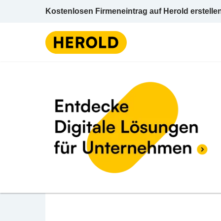
Kostenlosen Firmeneintrag auf Herold erstelle
S
BEWERTUNG ABGEBEN
RS Immo GmbH
Oberregau 28 4844 Regau Vöcklabruck Obe
Stahlbau