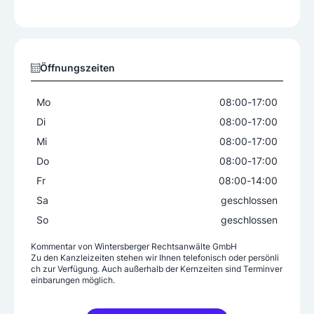
Arbeitsrecht
Baurecht
Ehe- und Familienrecht
Erbrecht und Verlassenschaftsabhandlung
Öffnungszeiten
Gesellschaftsrecht
Gewerberecht
Insolvenzrecht
Konsumentenschutz
Mo
08:00
-
17:00
Liegenschafts- und Immobilienrecht
Di
08:00
-
17:00
Miet- und Wohnrecht
Mi
08:00
-
17:00
Schadensersatz- und Gewährleistungsrecht
Do
08:00
-
17:00
Sozialrecht
Strafrecht
Fr
08:00
-
14:00
Versicherungsrecht
Vertragsrecht
Sa
geschlossen
Verwaltungsrecht
Wirtschaftsrecht
So
geschlossen
Zivilrecht
Kommentar von
Wintersberger Rechtsanwälte GmbH
Zu den Kanzleizeiten stehen wir Ihnen telefonisch oder persönli
Leistungen
ch zur Verfügung. Auch außerhalb der Kernzeiten sind Terminver
einbarungen möglich.
Rechtsberatung
Rechtsvertretung