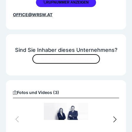
Schuldnervertretung
Strafverteidigung
+43 7752 70206
RUFNUMMER ANZEIGEN
Treuhandschaft
Vertragsaufsetzung
OFFICE@WRSW.AT
Fremdsprachen
Englisch
Sind Sie Inhaber dieses Unternehmens?
JETZT INHALTE VERBESSERN
Fotos und Videos (3)