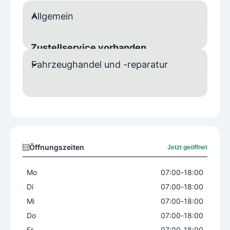
Allgemein
Zustellservice vorhanden
Fahrzeughandel und -reparatur
Ja
Öffnungszeiten
Jetzt geöffnet
Mo
07:00
-
18:00
Di
07:00
-
18:00
Mi
07:00
-
18:00
Do
07:00
-
18:00
Fr
07:00
-
18:00