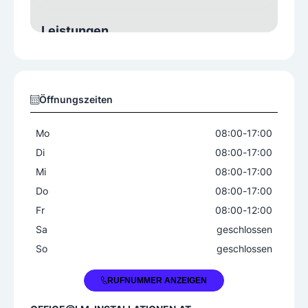
Leistungen
Notrufdienst
Rohrbruchbehebung
8-22 Uhr Notdienst
Öffnungszeiten
Produktangebot
Abflussrohre
Armaturen
Bäder
Mo
08:00
-
17:00
Gasgeräte
Heizungen
Di
08:00
-
17:00
Sanitäranlagen
Solaranlagen
Mi
08:00
-
17:00
Wasseraufbereitungsanlagen
Do
08:00
-
17:00
Wärmepumpen
Fr
08:00
-
12:00
Sa
geschlossen
So
geschlossen
+43 664 1013434
RUFNUMMER ANZEIGEN