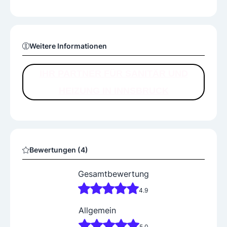
tallateur Ihres Vertrauens in Innsbruck.
Damit Sie sich um nichts mehr kümmern müssen, koor
dinieren wir die Gewerke vor Ort, z. B. den Fliesenlege
r, Maurer oder Maler. Auf Wunsch verfügen wir über se
hr renommierte Partnerbetriebe, die von uns auf Herz
Weitere Informationen
und Nieren geprüft wurden und hervorragende Arbeit l
eisten.
In einem Bad sollten Design und Funktionalität eins wer
IHR PARTNER FÜR SANITÄR UND
den. Gerne zeigen wir Ihnen anhand unserer Referenze
HEIZUNG IN INNSBRUCK
n und Kataloge, wie sich individuelle Beleuchtung, form
schöne Badewannen oder stylische Duschelemente mit
einander zu einem Wohlfühlbad verbinden lassen. Wähl
en Sie aus einer Vielfalt an Badmöbeln, Armaturen und
Fliesen Ihr ganz persönliches Bad.
Bewertungen (4)
Gesamtbewertung
4.9
Allgemein
5.0