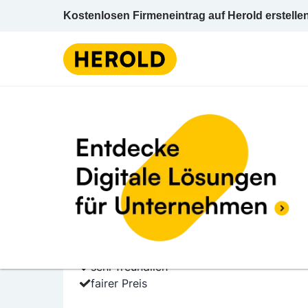
Kostenlosen Firmeneintrag auf Herold erstelle
1 BEWERTUNGEN
BEWERTUNG ABGE
5.0 (1)
Dietrich Marcus
Kehlbach 58 5760 Saalfelden Zell am See S
Tischlerei
sehr freundlich
fairer Preis