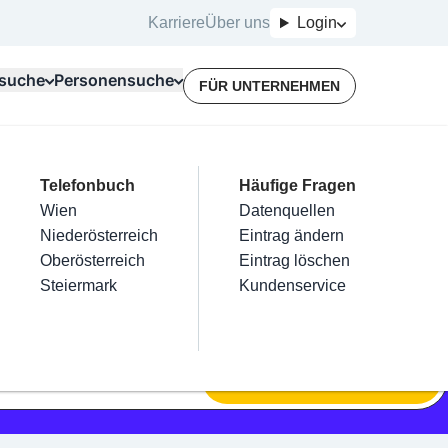
Karriere
Über uns
Login
suche
Personensuche
FÜR UNTERNEHMEN
Top Branchen
Kategorien
Telefonbuch
Mein Firmeneintrag
Für Unternehmer
Häufige Fragen
lektriker
Friseur
Wien
Eintrag hinzufügen
Terminbuchung
Datenquellen
nstallateure
Nägel
Niederösterreich
Eintrag beanspruchen
Kostenlose Beratung
Eintrag ändern
Maler & Lackierer
Haarentfernung
Oberösterreich
Eintrag verwalten
Eintrag löschen
Branchen A-Z
Make-Up
Steiermark
Eintrag bewerben
Kundenservice
Alle
SUCHEN