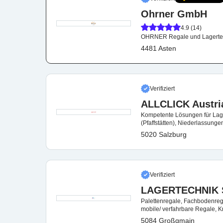
Ohrner GmbH
4.9 (14)
OHRNER Regale und Lagerte
4481 Asten
Verifiziert
ALLCLICK Austr
Kompetente Lösungen für Lage
(Pfaffstätten), Niederlassunge
5020 Salzburg
Verifiziert
LAGERTECHNIK
Palettenregale, Fachbodenrega
mobile/ verfahrbare Regale,
5084 Großgmain