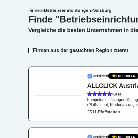
Firmen
Betriebseinrichtungen
Salzburg
Finde "Betriebseinrichtu
Vergleiche die besten Unternehmen in di
Firmen aus der gesuchten Region zuerst
Verifiziert
EMPFOHLEN
ALLCLICK Austri
4.9 (4)
Kompetente Lösungen für Lage
(Pfaffstätten), Niederlassunge
2511 Pfaffstätten
Verifiziert
EMPFOHLEN