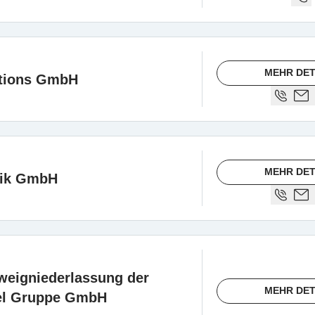
MEHR DET
ations GmbH
MEHR DET
nik GmbH
weigniederlassung der
MEHR DET
el Gruppe GmbH