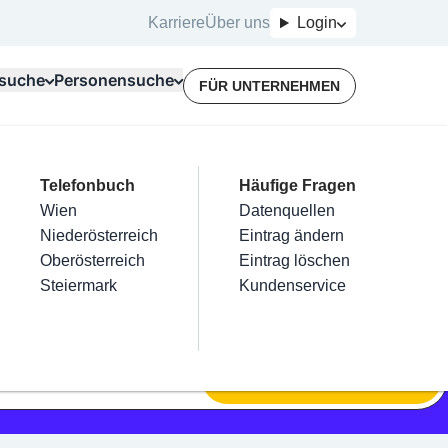
Karriere
Über uns
Login
suche
Personensuche
FÜR UNTERNEHMEN
Top Branchen
Kategorien
Telefonbuch
Mein Firmeneintrag
Für Unternehmer
Häufige Fragen
lektriker
Friseur
Wien
Eintrag hinzufügen
Terminbuchung
Datenquellen
nstallateure
Nägel
Niederösterreich
Eintrag beanspruchen
Kostenlose Beratung
Eintrag ändern
Maler & Lackierer
Haarentfernung
Oberösterreich
Eintrag verwalten
Eintrag löschen
Branchen A-Z
Make-Up
Steiermark
Eintrag bewerben
Kundenservice
Alle
SUCHEN