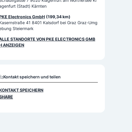
Schaußgasse 7 9020 Klagenfurt am Wörthersee Kl
agenfurt (Stadt) Kärnten
PKE Electronics GmbH
(199,34 km)
Kasernstraße 41 8401 Kalsdorf bei Graz Graz-Umg
ebung Steiermark
ALLE STANDORTE VON
PKE ELECTRONICS GMB
H
ANZEIGEN
Kontakt speichern und teilen
KONTAKT SPEICHERN
SHARE