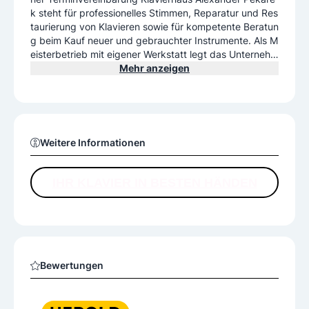
k steht für professionelles Stimmen, Reparatur und Res
taurierung von Klavieren sowie für kompetente Beratun
g beim Kauf neuer und gebrauchter Instrumente. Als M
eisterbetrieb mit eigener Werkstatt legt das Unternehm
en höchsten Wert auf Qualität, präzise Handarbeit und
Mehr anzeigen
persönlichen Service – ideal für alle, die ihrem Klavier d
en besten Klang und optimale Pflege bieten möchten.
Weitere Informationen
IHR KLAVIER IN BESTEN HÄNDEN
Bewertungen