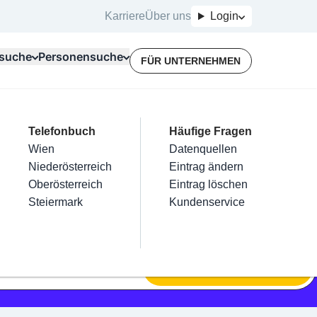
Karriere
Über uns
Login
suche
Personensuche
FÜR UNTERNEHMEN
Top Branchen
Kategorien
Telefonbuch
Mein Firmeneintrag
Für Unternehmer
Häufige Fragen
lektriker
Friseur
Wien
Eintrag hinzufügen
Terminbuchung
Datenquellen
nstallateure
Nägel
Niederösterreich
Eintrag beanspruchen
Kostenlose Beratung
Eintrag ändern
Maler & Lackierer
Haarentfernung
Oberösterreich
Eintrag verwalten
Eintrag löschen
Branchen A-Z
Make-Up
Steiermark
Eintrag bewerben
Kundenservice
Alle
SUCHEN