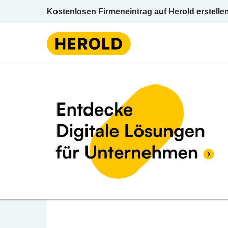
Kostenlosen Firmeneintrag auf Herold erstelle
Bank / Sparkasse
Niederösterreich
Bruc
BEWERTUNG ABGEBEN
Raiffeisenbank Regio
Zentrale RB Region S
Bruck Hainburger-Straße 5 2320 Schwechat 
Bank / Sparkasse