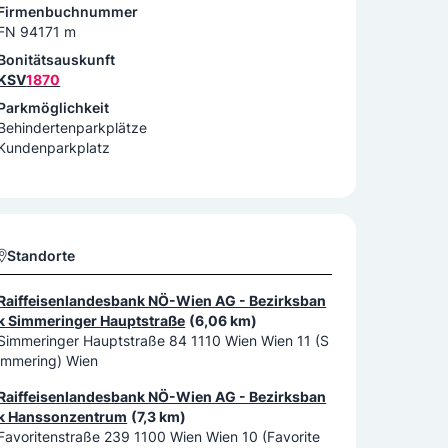
Firmenbuchnummer
FN 94171 m
Bonitätsauskunft
KSV
1870
Parkmöglichkeit
Behindertenparkplätze
Kundenparkplatz
Standorte
Raiffeisenlandesbank NÖ-Wien AG - Bezirksban
k Simmeringer Hauptstraße
(6,06 km)
Simmeringer Hauptstraße 84 1110 Wien Wien 11 (S
immering) Wien
Raiffeisenlandesbank NÖ-Wien AG - Bezirksban
k Hanssonzentrum
(7,3 km)
Favoritenstraße 239 1100 Wien Wien 10 (Favorite