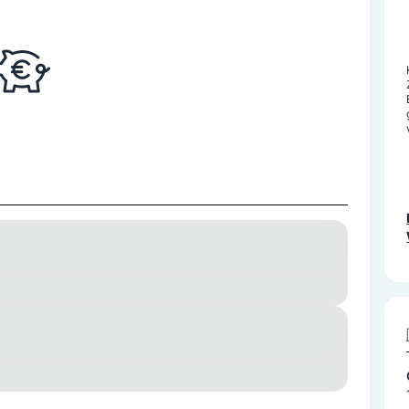
tomat
Kontoauszugsdrucker
Münzeinzahler