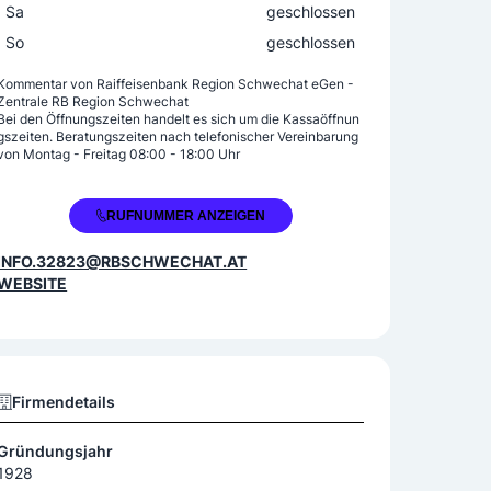
Sa
geschlossen
So
geschlossen
Kommentar von
Raiffeisenbank Region Schwechat eGen -
Zentrale RB Region Schwechat
Bei den Öffnungszeiten handelt es sich um die Kassaöffnun
gszeiten. Beratungszeiten nach telefonischer Vereinbarung
von Montag - Freitag 08:00 - 18:00 Uhr
+43 1 701300
RUFNUMMER ANZEIGEN
INFO.32823@RBSCHWECHAT.AT
WEBSITE
Firmendetails
Gründungsjahr
1928