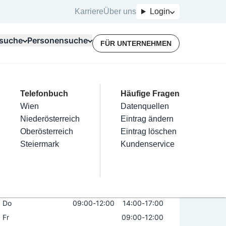
Karriere
Über uns
Login
suche
Personensuche
FÜR UNTERNEHMEN
Top Branchen
Kategorien
Telefonbuch
Mein Firmeneintrag
Für Unternehmer
Häufige Fragen
lektriker
Friseur
Wien
Eintrag hinzufügen
Terminbuchung
Datenquellen
at eGen - Zentrale RB Region Schwechat
nstallateure
Nägel
Niederösterreich
Eintrag beanspruchen
Kostenlose Beratung
Eintrag ändern
Maler & Lackierer
Haarentfernung
Oberösterreich
Eintrag verwalten
Eintrag löschen
Öffnungszeiten
Branchen A-Z
Make-Up
Steiermark
Eintrag bewerben
Kundenservice
Alle
Mo
09:00
-
12:00
Di
09:00
-
12:00
Mi
09:00
-
12:00
Do
09:00
-
12:00
14:00
-
17:00
Fr
09:00
-
12:00