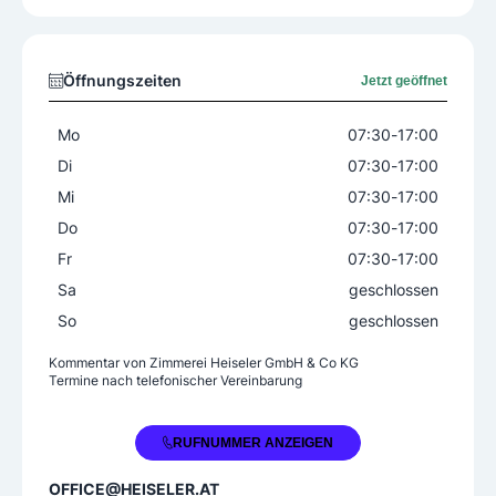
Blockhausbau
Carports
Dachausbau
Fassadenbau
Gewerbebauten
Holzriegelbau
Innenausbau
Öffnungszeiten
Jetzt geöffnet
Landwirtschaftsbauten
Passiv-/Niedrigenergiehäuser
Mo
07:30
-
17:00
Wintergärten
Di
07:30
-
17:00
Mi
07:30
-
17:00
Zusatzleistungen
Do
07:30
-
17:00
3D-Objektplanung
Baustoffabverkauf
Fr
07:30
-
17:00
Dachdeckarbeiten
Sa
geschlossen
Energieausweiserstellung
Renovierungen
So
geschlossen
Sanierungen
Spenglerarbeiten
Kommentar von
Zimmerei Heiseler GmbH & Co KG
Umbauten
Zubauten
Termine nach telefonischer Vereinbarung
+43 5554 5255
RUFNUMMER ANZEIGEN
OFFICE@HEISELER.AT