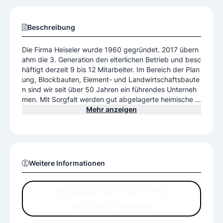
Beschreibung
Die Firma Heiseler wurde 1960 gegründet. 2017 übern
ahm die 3. Generation den elterlichen Betrieb und besc
häftigt derzeit 9 bis 12 Mitarbeiter. Im Bereich der Plan
ung, Blockbauten, Element- und Landwirtschaftsbaute
n sind wir seit über 50 Jahren ein führendes Unterneh
men. Mit Sorgfalt werden gut abgelagerte heimische H
ölzer mit bester Qualität verarbeitet. Traditionsgemäße
Mehr anzeigen
s Handwerk garantiert Ihnen die Wertarbeit, die Sie für
Ihr Produkt wünschen. Unsere Produkte werden in Ma
ßarbeit genau nach Ihren individuellen Bedürfnissen ge
fertigt
Weitere Informationen
HEISELER ERFÜLLT IHRE
HOLZBAUTRÄUME