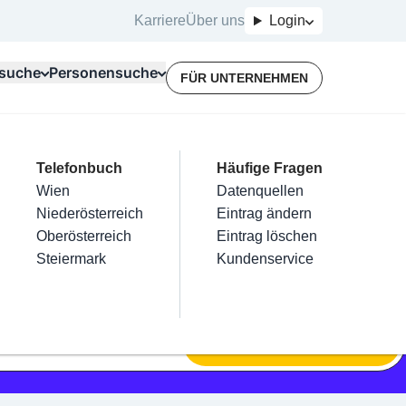
Karriere
Über uns
Login
suche
Personensuche
FÜR UNTERNEHMEN
Top Branchen
Kategorien
Telefonbuch
Mein Firmeneintrag
Für Unternehmer
Häufige Fragen
lektriker
Friseur
Wien
Eintrag hinzufügen
Terminbuchung
Datenquellen
nstallateure
Nägel
Niederösterreich
Eintrag beanspruchen
Kostenlose Beratung
Eintrag ändern
Maler & Lackierer
Haarentfernung
Oberösterreich
Eintrag verwalten
Eintrag löschen
Branchen A-Z
Make-Up
Steiermark
Eintrag bewerben
Kundenservice
Alle
SUCHEN