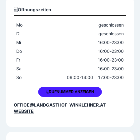
Besondere Services
Öffnungszeiten
Frühstück
Mo
geschlossen
Verkauf regionaler Schmankerl
Di
geschlossen
Mi
16:00
-
23:00
Do
16:00
-
23:00
Fr
16:00
-
23:00
Sa
16:00
-
23:00
So
09:00
-
14:00
17:00
-
23:00
+43 7435 7584
RUFNUMMER ANZEIGEN
OFFICE@LANDGASTHOF-WINKLEHNER.AT
WEBSITE