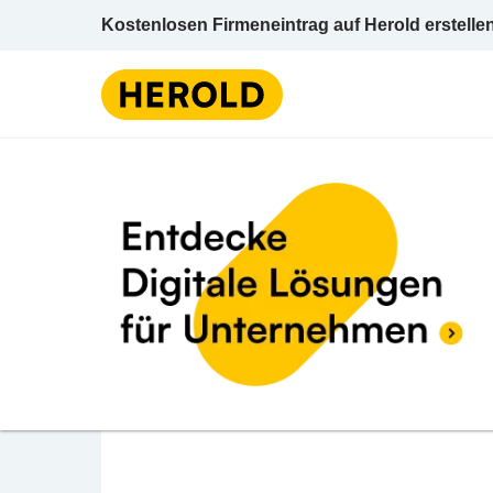
Kostenlosen Firmeneintrag auf Herold erstelle
Lebensm
BEWERTUNG ABGEBEN
Wildanger Stefan
Hägerau 9 6655 Steeg Reutte Tirol
Lebensmittel / Erzeugung u Großhandel