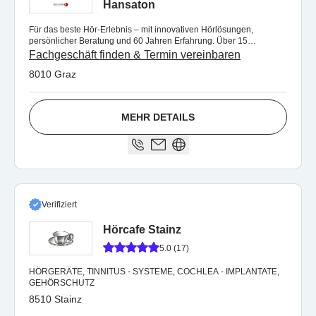
Hansaton
Für das beste Hör-Erlebnis – mit innovativen Hörlösungen,
persönlicher Beratung und 60 Jahren Erfahrung. Über 15
Fachgeschäfte in der Steiermark.
Fachgeschäft finden & Termin vereinbaren
8010 Graz
MEHR DETAILS
Verifiziert
Hörcafe Stainz
5.0 (17)
HÖRGERÄTE, TINNITUS - SYSTEME, COCHLEA - IMPLANTATE,
GEHÖRSCHUTZ
8510 Stainz