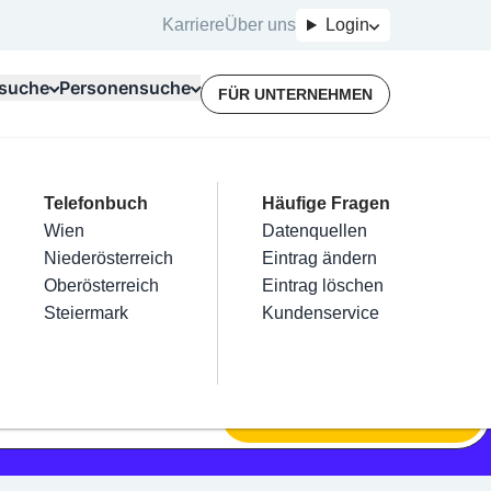
Karriere
Über uns
Login
suche
Personensuche
FÜR UNTERNEHMEN
Top Branchen
Kategorien
Telefonbuch
Mein Firmeneintrag
Für Unternehmer
Häufige Fragen
lektriker
Friseur
Wien
Eintrag hinzufügen
Terminbuchung
Datenquellen
nstallateure
Nägel
Niederösterreich
Eintrag beanspruchen
Kostenlose Beratung
Eintrag ändern
Maler & Lackierer
Haarentfernung
Oberösterreich
Eintrag verwalten
Eintrag löschen
Branchen A-Z
Make-Up
Steiermark
Eintrag bewerben
Kundenservice
Alle
SUCHEN