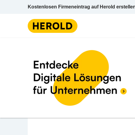
Kostenlosen Firmeneintrag auf Herold erstelle
Säge
BEWERTUNG ABGEBEN
Ritz Franz
Hof bei Straden 73 8345 Straden Südostst
Säge- u Hobelwerke