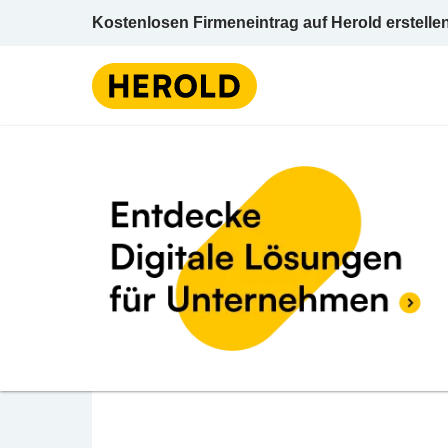
Kostenlosen Firmeneintrag auf Herold erstelle
Lederwa
BEWERTUNG ABGEBEN
Binder Schuh GmbH
Strallegg 114 8192 Strallegg Weiz Steierma
Lederwaren / Einzelhandel