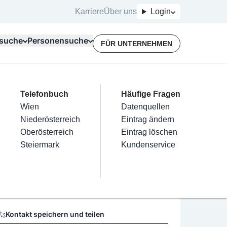
Karriere
Über uns
Login
suche
Personensuche
FÜR UNTERNEHMEN
Top Branchen
Kategorien
Telefonbuch
Mein Firmeneintrag
Für Unternehmer
Häufige Fragen
lektriker
Friseur
Wien
Eintrag hinzufügen
Terminbuchung
Datenquellen
uh GmbH
nstallateure
Nägel
Niederösterreich
Eintrag beanspruchen
Kostenlose Beratung
Eintrag ändern
Maler & Lackierer
Haarentfernung
Oberösterreich
Eintrag verwalten
Eintrag löschen
Öffnungszeiten
Branchen A-Z
Make-Up
Steiermark
Eintrag bewerben
Kundenservice
Alle
Keine Öffnungszeiten vorhanden
Kontakt speichern und teilen