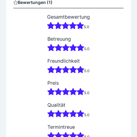
Bewertungen (1)
Spezialverriegelungen (z.B. Zusatzschlösser, Panzerrie
gel, Fenster- und Türensicherung)
Gesamtbewertung
Montage von elektronischen und mechanischen Schlös
sern
5.0
mechanische Fluchtwegsysteme
genormte Briefkastenanlagen
Betreuung
Schaufensterkästen
Montageservice
5.0
Fenster- und Türenservice (einstellen, Obertürschließer
u. Bodentürschließer)
Freundlichkeit
Nachrüsten von Mehrfachverriegelungen
5.0
Shop:
Preis
Seit Juli 2023 können in unserem Shop Schrauben, Mu
5.0
ttern,Silikon, Bauschaum uvm gekauft werden. Ebenso
findet man Fahrradschlösser, Vorhangchlösser uvm in u
Qualität
nserem Shop.
Wir versuchen die Wünsche der Kunden/innen zu erfüll
5.0
en
Termintreue
Fensterservice:
5.0