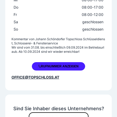
Spezialverriegelung
Stangenschlösser
Do
08:00
-
17:00
Tresore
Vorhangschlösser
Fr
08:00
-
12:00
Zahlenschlösser
Zusatzschlösser
Sa
geschlossen
So
geschlossen
Kommentar von
Johann Schöndorfer Topschloss Schlüsseldiens
t, Schlosserei- & Fensterservice
Wir sind vom 31.08. bis einschließlich 09.09.2024 im Betriebsurl
aub. Ab 10.09.2024 sind wir wieder erreichbar!
+43 6235 20561
RUFNUMMER ANZEIGEN
OFFICE@TOPSCHLOSS.AT
Sind Sie Inhaber dieses Unternehmens?
JETZT INHALTE VERBESSERN