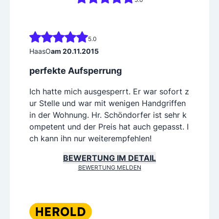
Falsch eingestellte oder defekte Fenster zählen zu den
häufigsten Ärgernissen im Haushalt. Wir stellen Ihre Fe
nster in Salzburg richtig ein, bringen Schutzvorrichtun
5.0
gen und können sie mit einem Spezialmittel reinigen.
HaasO
am 20.11.2015
Sicherheitsberatung bei Topschloss in Salzburg und U
perfekte Aufsperrung
mgebung
Gerne beraten wir Sie in allen Fragen zum Thema Sich
Ich hatte mich ausgesperrt. Er war sofort z
erheit und Einbruch in Ihrem Wohn- oder Gewerbeobje
kt. Bei uns bekommen Sie eine umfassende und individ
ur Stelle und war mit wenigen Handgriffen
uelle Beratung.
in der Wohnung. Hr. Schöndorfer ist sehr k
ompetent und der Preis hat auch gepasst. I
ch kann ihn nur weiterempfehlen!
BEWERTUNG IM DETAIL
BEWERTUNG MELDEN