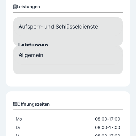
Leistungen
Aufsperr- und Schlüsseldienste
Leistungen
Allgemein
24 Stunden Notdienst
Aufsperrdienst
Einbruchschutz
Montage
Schlüsseldienst
Sicherheitsberatung
Produkte
Balkenschlösser
Elektronikschlösser
Öffnungszeiten
Kombinationsschlösser
Schließanlagen
Schließzylinder
Schlüsselkopien
Mo
08:00
-
17:00
Sicherheitsbeschläge
Di
08:00
-
17:00
Sicherheitsschlösser
Sicherheitstechnik
Mi
08:00
-
17:00