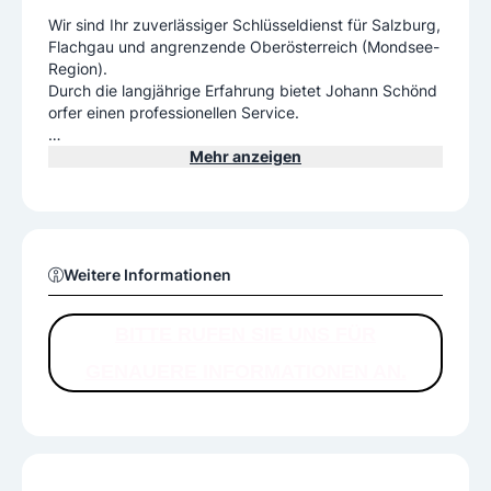
Wir sind Ihr zuverlässiger Schlüsseldienst für Salzburg,
Flachgau und angrenzende Oberösterreich (Mondsee-
Region).
Durch die langjährige Erfahrung bietet Johann Schönd
orfer einen professionellen Service.
Kennen Sie das? Ihr Schlüssel ist abgebrochen oder ve
Mehr anzeigen
rloren gegangen. Wir lösen Ihr spezielles Problem.
Seit längerem können wir auch Kfz-Schlüssel aller Art f
ertigen - dazu benötigen wir lediglich den Zulassungss
chein.
Weitere Informationen
Als Service für Sie bieten wir Ihnen auch die Möglichkei
t, einen Safe oder Tresor aufzusperren. Ebenso verkau
BITTE RUFEN SIE UNS FÜR
fen wir diverse Produkte rund um Sicherheit (Vorhangs
GENAUERE INFORMATIONEN AN.
chlösser, Fahrradschlösser, etc.)
Weiters bieten wir folgende Leistungen an:
Beratung und Planung von Sicherheitstechnik und Schl
ießanlagen
elektronische und mechanische Schließzylinder