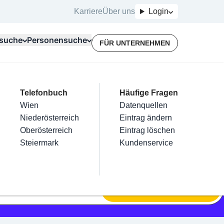
Karriere
Über uns
Login
suche
Personensuche
FÜR UNTERNEHMEN
Top Branchen
Kategorien
Telefonbuch
Mein Firmeneintrag
Für Unternehmer
Häufige Fragen
lektriker
Friseur
Wien
Eintrag hinzufügen
Terminbuchung
Datenquellen
nstallateure
Nägel
Niederösterreich
Eintrag beanspruchen
Kostenlose Beratung
Eintrag ändern
Maler & Lackierer
Haarentfernung
Oberösterreich
Eintrag verwalten
Eintrag löschen
Branchen A-Z
Make-Up
Steiermark
Eintrag bewerben
Kundenservice
Alle
SUCHEN