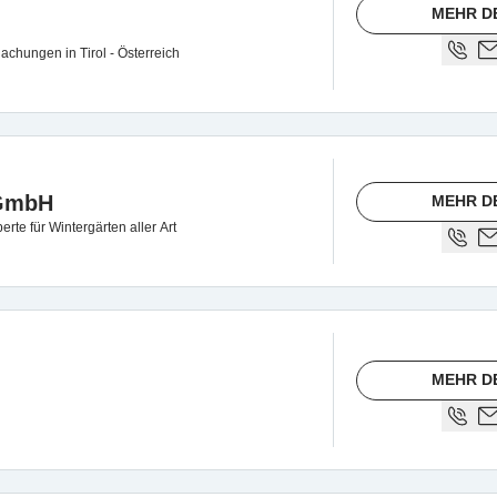
MEHR D
achungen in Tirol - Österreich
 GmbH
MEHR D
rte für Wintergärten aller Art
MEHR D