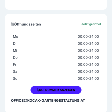
Anlagenbegrünung
Baumpflege
Erdarbeiten
Mulchung
Pflanzenschutz
Planung
Öffnungszeiten
Jetzt geöffnet
Rasenpflege
Rodung
Steinarbeiten
Terrassen
Vertikutierung
Wegebau
Mo
00:00
-
24:00
Di
00:00
-
24:00
Produkte
Mi
00:00
-
24:00
Bewässerungsanlagen
Zäune
Do
00:00
-
24:00
Fr
00:00
-
24:00
Gartenstil
Sa
00:00
-
24:00
Barockgarten
Bauerngarten
So
00:00
-
24:00
Chinesischer Garten
Deutscher Garten
+43 660 4335824
Englischer Garten
Japanischer Garten
RUFNUMMER ANZEIGEN
Jugendstil
Kräutergarten
Labyrinth
OFFICE@KOCAK-GARTENGESTALTUNG.AT
Landhausgarten
Mediterraner Garten
Naturgarten
Orientalischer Garten