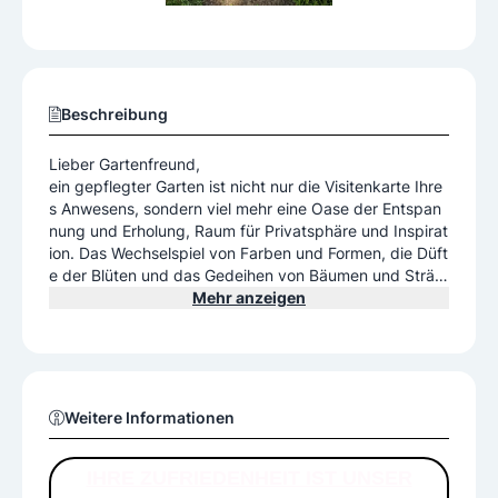
Beschreibung
Lieber Gartenfreund,
ein gepflegter Garten ist nicht nur die Visitenkarte Ihre
s Anwesens, sondern viel mehr eine Oase der Entspan
nung und Erholung, Raum für Privatsphäre und Inspirat
ion. Das Wechselspiel von Farben und Formen, die Düft
e der Blüten und das Gedeihen von Bäumen und Sträu
chern verkörpern stetiges Wachstum und das pure Le
Mehr anzeigen
ben selbst. Hier tanken Sie Kraft und neue Energie. Mit
unseren Kreativen Ideen und unserem Fachwissen setz
en wir Ihre Vorstellungen und Wünsche in die Tat um. V
on der Beratung und Planung über die Ausführung bis
hin zur regelmäßigen Pflege Ihres Gartens sind Sie bei
Weitere Informationen
uns in besten Händen.
IHRE ZUFRIEDENHEIT IST UNSER