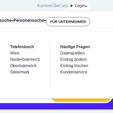
Karriere
Über uns
Login
suche
Personensuche
FÜR UNTERNEHMEN
Top Branchen
Kategorien
Telefonbuch
Mein Firmeneintrag
Für Unternehmer
Häufige Fragen
lektriker
Friseur
Wien
Eintrag hinzufügen
Terminbuchung
Datenquellen
nstallateure
Nägel
Niederösterreich
Eintrag beanspruchen
Kostenlose Beratung
Eintrag ändern
Maler & Lackierer
Haarentfernung
Oberösterreich
Eintrag verwalten
Eintrag löschen
Branchen A-Z
Make-Up
Steiermark
Eintrag bewerben
Kundenservice
Alle
SUCHEN