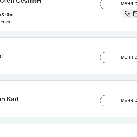
& Ofen GesmbH
MEHR D
n & Öfen
hersee
l
MEHR D
an Karl
MEHR D