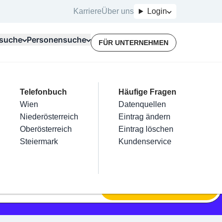
Karriere
Über uns
Login
suche
Personensuche
FÜR UNTERNEHMEN
Top Branchen
Kategorien
Telefonbuch
Mein Firmeneintrag
Für Unternehmer
Häufige Fragen
lektriker
Friseur
Wien
Eintrag hinzufügen
Terminbuchung
Datenquellen
nstallateure
Nägel
Niederösterreich
Eintrag beanspruchen
Kostenlose Beratung
Eintrag ändern
Maler & Lackierer
Haarentfernung
Oberösterreich
Eintrag verwalten
Eintrag löschen
Branchen A-Z
Make-Up
Steiermark
Eintrag bewerben
Kundenservice
Alle
SUCHEN