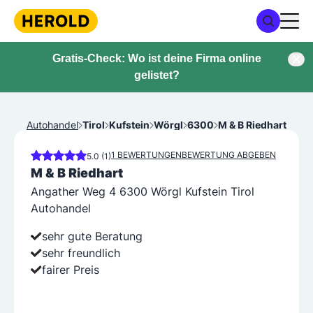
Gratis-Check: Wo ist deine Firma online
gelistet?
Autohandel
Tirol
Kufstein
Wörgl
6300
M & B Riedhart
1 BEWERTUNGEN
BEWERTUNG ABGEBEN
5.0 (1)
M & B Riedhart
Angather Weg 4 6300 Wörgl Kufstein Tirol
Autohandel
sehr gute Beratung
sehr freundlich
fairer Preis