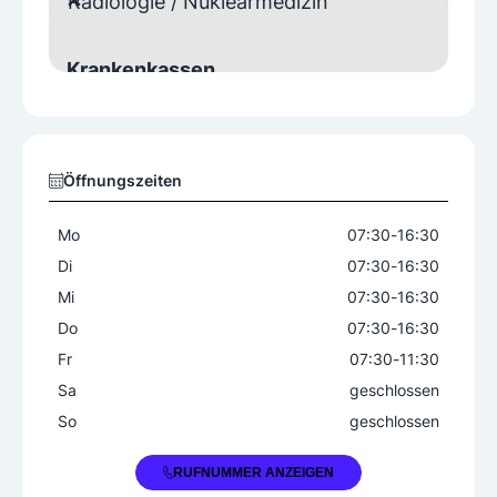
Radiologie / Nuklearmedizin
Krankenkassen
Alle Krankenkassen
Patienteninfo gibt es in mehreren Fremdsprachen
Öffnungszeiten
Behandlungsfelder
Brustdiagnostik
Computertomographie
Mo
07:30
-
16:30
Kernspintomographie
Di
07:30
-
16:30
Knochendichtemessungen
Ultraschall
Mi
07:30
-
16:30
Venenultraschall
Do
07:30
-
16:30
konventionelle Röntgendiagnostik
Fr
07:30
-
11:30
Sa
geschlossen
Geschlecht
So
geschlossen
Arzt
Ärztin
+43 2842 521180
RUFNUMMER ANZEIGEN