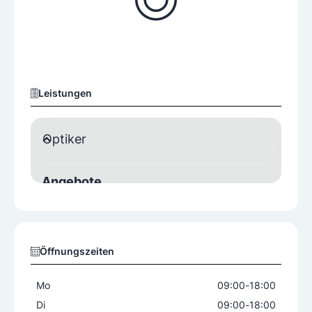
Leistungen
Optiker
Angebote
Brillen
Kontaktlinsen
Lesebrillen
Sonnenbrillen
Öffnungszeiten
Sonstige Services
Brillenversicherung
Sehtest
Mo
09:00
-
18:00
Di
09:00
-
18:00