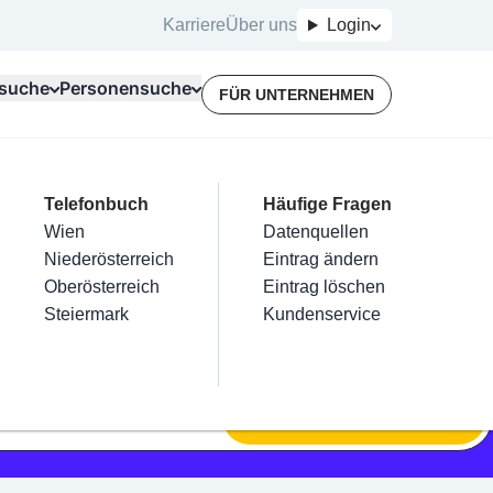
Karriere
Über uns
Login
suche
Personensuche
FÜR UNTERNEHMEN
Top Branchen
Kategorien
Telefonbuch
Mein Firmeneintrag
Für Unternehmer
Häufige Fragen
lektriker
Friseur
Wien
Eintrag hinzufügen
Terminbuchung
Datenquellen
nstallateure
Nägel
Niederösterreich
Eintrag beanspruchen
Kostenlose Beratung
Eintrag ändern
Maler & Lackierer
Haarentfernung
Oberösterreich
Eintrag verwalten
Eintrag löschen
Branchen A-Z
Make-Up
Steiermark
Eintrag bewerben
Kundenservice
Alle
SUCHEN