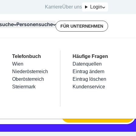
Karriere
Über uns
Login
suche
Personensuche
FÜR UNTERNEHMEN
Top Branchen
Kategorien
Telefonbuch
Mein Firmeneintrag
Für Unternehmer
Häufige Fragen
lektriker
Friseur
Wien
Eintrag hinzufügen
Terminbuchung
Datenquellen
nstallateure
Nägel
Niederösterreich
Eintrag beanspruchen
Kostenlose Beratung
Eintrag ändern
Maler & Lackierer
Haarentfernung
Oberösterreich
Eintrag verwalten
Eintrag löschen
Branchen A-Z
Make-Up
Steiermark
Eintrag bewerben
Kundenservice
Alle
SUCHEN