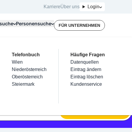
Karriere
Über uns
Login
suche
Personensuche
FÜR UNTERNEHMEN
Top Branchen
Kategorien
Telefonbuch
Mein Firmeneintrag
Für Unternehmer
Häufige Fragen
lektriker
Friseur
Wien
Eintrag hinzufügen
Terminbuchung
Datenquellen
nstallateure
Nägel
Niederösterreich
Eintrag beanspruchen
Kostenlose Beratung
Eintrag ändern
Maler & Lackierer
Haarentfernung
Oberösterreich
Eintrag verwalten
Eintrag löschen
Branchen A-Z
Make-Up
Steiermark
Eintrag bewerben
Kundenservice
Alle
SUCHEN