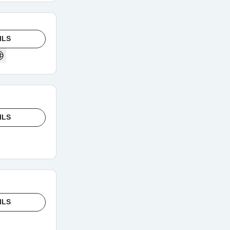
ILS
ILS
ILS