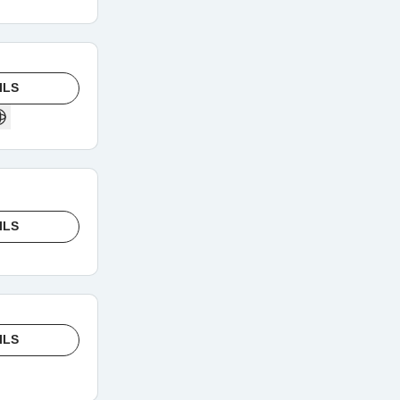
ILS
ILS
ILS