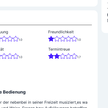
uung
Freundlichkeit
1.0
1.0
tät
Termintreue
1.0
1.7
te Bedienung
r der nebenbei in seiner Freizeit musiziert,es wa