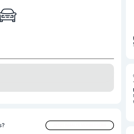
s
PKW
PKW L17
s?
JETZT INHALTE VERBESSERN