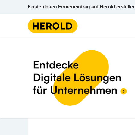
Kostenlosen Firmeneintrag auf Herold erstelle
Fahrschule
Wien
3 BEWERTUNGEN
BEWERTUNG ABGE
1.1 (3)
Fahrschule Mohaupt 
Schweglerstraße 1 1150 Wien Wien 15 (Rudo
Fahrschule