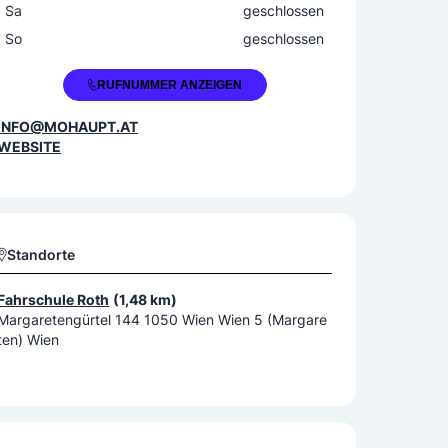
Sa
geschlossen
So
geschlossen
+43 1 9825257
RUFNUMMER ANZEIGEN
INFO@MOHAUPT.AT
WEBSITE
Standorte
Fahrschule Roth
(1,48 km)
Margaretengürtel 144 1050 Wien Wien 5 (Margare
ten) Wien