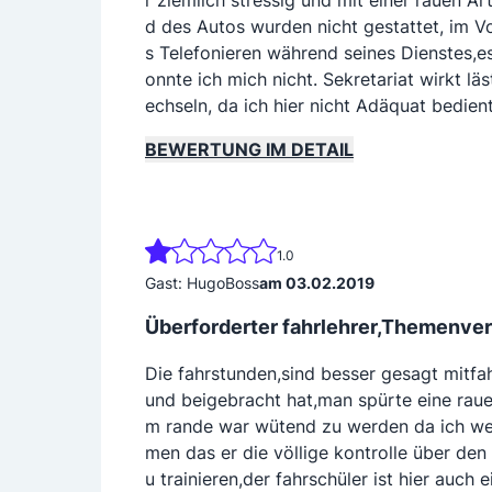
r ziemlich stressig und mit einer rauen A
d des Autos wurden nicht gestattet, im 
s Telefonieren während seines Dienstes,e
onnte ich mich nicht. Sekretariat wirkt lä
echseln, da ich hier nicht Adäquat bedie
BEWERTUNG IM DETAIL
1.0
Gast: HugoBoss
am 03.02.2019
Überforderter fahrlehrer,Themenver
Die fahrstunden,sind besser gesagt mitfah
und beigebracht hat,man spürte eine raue
m rande war wütend zu werden da ich we
men das er die völlige kontrolle über den
u trainieren,der fahrschüler ist hier auch