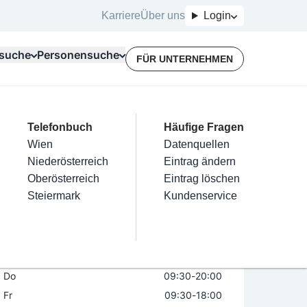
Karriere
Über uns
Login
suche
Personensuche
FÜR UNTERNEHMEN
Top Branchen
Kategorien
Telefonbuch
Mein Firmeneintrag
Für Unternehmer
Häufige Fragen
lektriker
Friseur
Wien
Eintrag hinzufügen
Terminbuchung
Datenquellen
t Andrea Mohaupt
nstallateure
Nägel
Niederösterreich
Eintrag beanspruchen
Kostenlose Beratung
Eintrag ändern
Maler & Lackierer
Haarentfernung
Oberösterreich
Eintrag verwalten
Eintrag löschen
Öffnungszeiten
Branchen A-Z
Make-Up
Steiermark
Eintrag bewerben
Kundenservice
Alle
Mo
09:30
-
18:00
Di
09:30
-
20:00
Mi
09:30
-
18:00
Do
09:30
-
20:00
Fr
09:30
-
18:00