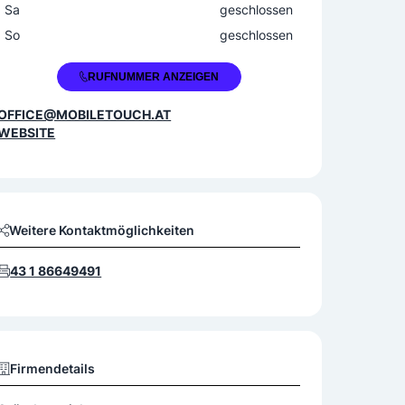
Sa
geschlossen
So
geschlossen
+43 1 866490
RUFNUMMER ANZEIGEN
OFFICE@MOBILETOUCH.AT
WEBSITE
Weitere Kontaktmöglichkeiten
43 1 86649491
Firmendetails