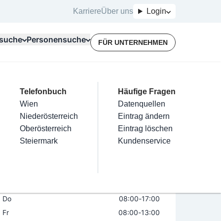
Karriere
Über uns
Login
suche
Personensuche
FÜR UNTERNEHMEN
Top Branchen
Kategorien
Telefonbuch
Mein Firmeneintrag
Für Unternehmer
Häufige Fragen
lektriker
Friseur
Wien
Eintrag hinzufügen
Terminbuchung
Datenquellen
ria gmbh
nstallateure
Nägel
Niederösterreich
Eintrag beanspruchen
Kostenlose Beratung
Eintrag ändern
Maler & Lackierer
Haarentfernung
Oberösterreich
Eintrag verwalten
Eintrag löschen
Öffnungszeiten
Branchen A-Z
Make-Up
Steiermark
Eintrag bewerben
Kundenservice
Alle
Mo
08:00
-
17:00
Di
08:00
-
17:00
Mi
08:00
-
17:00
Do
08:00
-
17:00
Fr
08:00
-
13:00