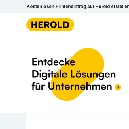
Kostenlosen Firmeneintrag auf Herold erstelle
Telekom
325 BEWERTUNGEN
BEWERTUNG 
3.8 (325)
mobiletouch austria 
Lemböckgasse 49/Haus 1 / 3. OG / Top A32
Telekommunikation