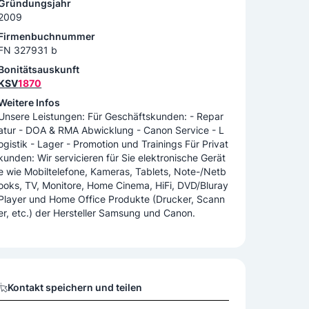
Gründungsjahr
2009
Firmenbuchnummer
FN 327931 b
Bonitätsauskunft
KSV
1870
Weitere Infos
Unsere Leistungen: Für Geschäftskunden: - Repar
atur - DOA & RMA Abwicklung - Canon Service - L
ogistik - Lager - Promotion und Trainings Für Privat
kunden: Wir servicieren für Sie elektronische Gerät
e wie Mobiltelefone, Kameras, Tablets, Note-/Netb
ooks, TV, Monitore, Home Cinema, HiFi, DVD/Bluray
Player und Home Office Produkte (Drucker, Scann
er, etc.) der Hersteller Samsung und Canon.
Kontakt speichern und teilen