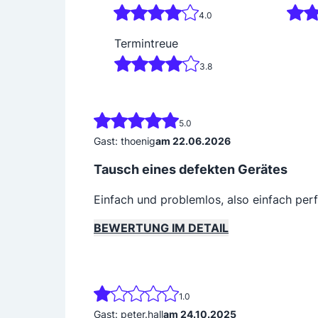
4.0
Termintreue
3.8
5.0
Gast: thoenig
am 22.06.2026
Tausch eines defekten Gerätes
Einfach und problemlos, also einfach per
BEWERTUNG IM DETAIL
1.0
Gast: peter.hall
am 24.10.2025