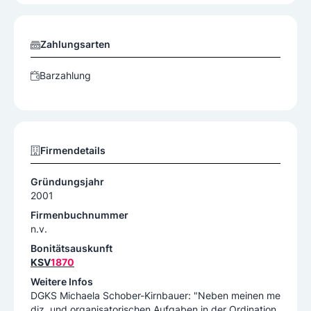
Zahlungsarten
Barzahlung
Firmendetails
Gründungsjahr
2001
Firmenbuchnummer
n.v.
Bonitätsauskunft
KSV
1870
Weitere Infos
DGKS Michaela Schober-Kirnbauer: "Neben meinen me
diz. und organisatorischen Aufgaben in der Ordination