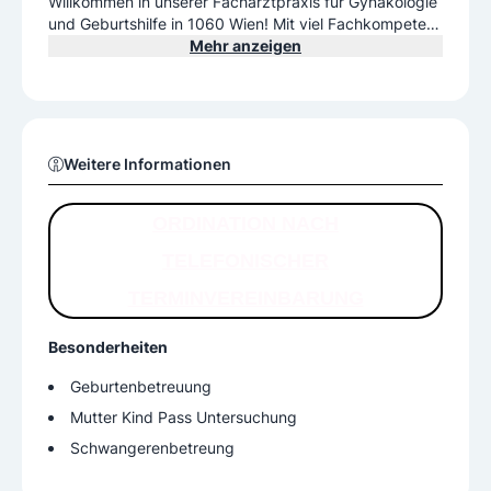
Willkommen in unserer Facharztpraxis für Gynäkologie
und Geburtshilfe in 1060 Wien! Mit viel Fachkompeten
z und Sensibilität kümmern wir - Dr. Wolfgang E. Schob
Mehr anzeigen
er und DGKS Michaela Schober - uns um die Anliegen
unserer Patientinnen mit dem Ziel, die vorliegende Erkr
ankung gezielt zu bekämpfen und den Heilungsprozes
s zu fördern. Wahlarzt. Eingang im Innenhof in der zwei
ten Einfahrt.
Weitere Informationen
ORDINATION NACH
TELEFONISCHER
TERMINVEREINBARUNG
Besonderheiten
Geburtenbetreuung
Mutter Kind Pass Untersuchung
Schwangerenbetreung