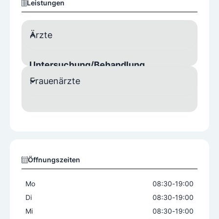
Leistungen
Ärzte
Untersuchung/Behandlung
Frauenärzte
Vorsorgeuntersuchung
Mutter- Kind- Paßuntersuchungen
Öffnungszeiten
Mo
08:30
-
19:00
Di
08:30
-
19:00
Mi
08:30
-
19:00