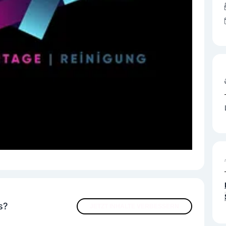
s?
JETZT INHALTE VERBESSERN