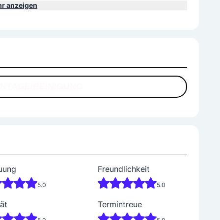
r anzeigen
NTAGE/REINIGUNG
uung
Freundlichkeit
5.0
5.0
ät
Termintreue