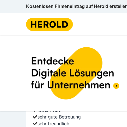
Kostenlosen Firmeneintrag auf Herold erstelle
Lüftungsanlagen u 
26 BEWERTUNGEN
BEWERTUNG AB
5.0 (26)
L.M.R. Lüftung/Monta
Eßlinger Hauptstraße 78/314 1220 Wien Wi
Lüftungsanlagen u -technik
fairer Preis
sehr gute Betreuung
sehr freundlich