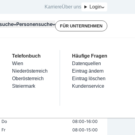
Karriere
Über uns
Login
suche
Personensuche
FÜR UNTERNEHMEN
Top Branchen
Kategorien
Telefonbuch
Mein Firmeneintrag
Für Unternehmer
Häufige Fragen
lektriker
Friseur
Wien
Eintrag hinzufügen
Terminbuchung
Datenquellen
/Montage/Reinigung
nstallateure
Nägel
Niederösterreich
Eintrag beanspruchen
Kostenlose Beratung
Eintrag ändern
Maler & Lackierer
Haarentfernung
Oberösterreich
Eintrag verwalten
Eintrag löschen
Öffnungszeiten
Jetzt geöffnet
Branchen A-Z
Make-Up
Steiermark
Eintrag bewerben
Kundenservice
Alle
Mo
08:00
-
16:00
Di
08:00
-
16:00
Mi
08:00
-
16:00
Do
08:00
-
16:00
Fr
08:00
-
15:00