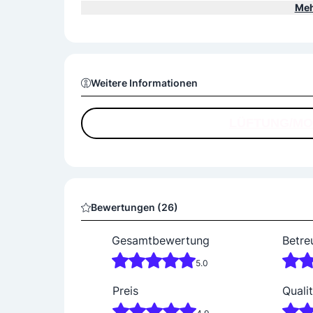
- Reinigung von Dunstabzugshauben
Meh
- Reinigung von Steigkanälen
- Lt VDI 6022
Weitere Informationen
LÜFTUNG/MO
Bewertungen (26)
Gesamtbewertung
Betre
5.0
Preis
Qualit